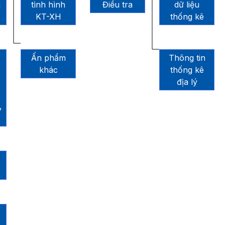
h
tình hình
Điều tra
dữ liệu
KT-XH
thống kê
Ấn phẩm
Thông tin
khác
thống kê
địa lý
,