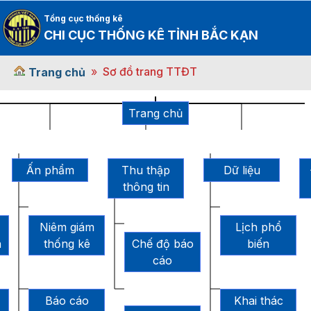
Tổng cục thống kê
CHI CỤC THỐNG KÊ TỈNH BẮC KẠN
Sơ đồ trang TTĐT
Trang chủ
Trang chủ
Ấn phẩm
Thu thập
Dữ liệu
thông tin
Niêm giám
Lịch phổ
h
thống kê
Chế độ báo
biến
cáo
Báo cáo
Khai thác